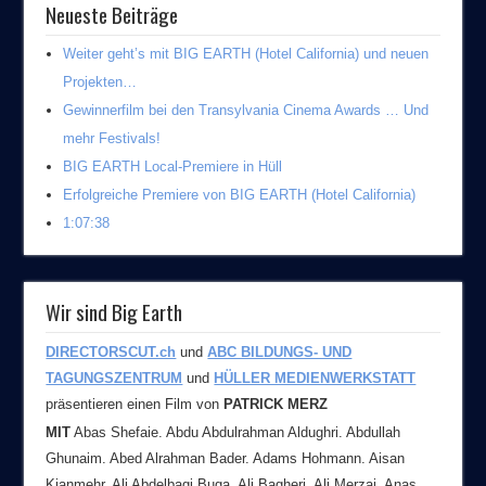
Neueste Beiträge
Weiter geht’s mit BIG EARTH (Hotel California) und neuen
Projekten…
Gewinnerfilm bei den Transylvania Cinema Awards … Und
mehr Festivals!
BIG EARTH Local-Premiere in Hüll
Erfolgreiche Premiere von BIG EARTH (Hotel California)
1:07:38
Wir sind Big Earth
DIRECTORSCUT.ch
und
ABC BILDUNGS- UND
TAGUNGSZENTRUM
und
HÜLLER MEDIENWERKSTATT
präsentieren einen Film von
PATRICK MERZ
MIT
Abas Shefaie. Abdu Abdulrahman Aldughri. Abdullah
Ghunaim. Abed Alrahman Bader. Adams Hohmann. Aisan
Kianmehr. Ali Abdelbagi Buga. Ali Bagheri. Ali Merzai. Anas