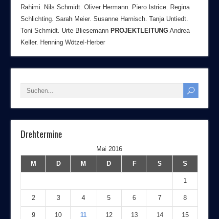
Rahimi. Nils Schmidt. Oliver Hermann. Piero Istrice. Regina
Schlichting. Sarah Meier. Susanne Harnisch. Tanja Untiedt.
Toni Schmidt. Urte Bliesemann
PROJEKTLEITUNG
Andrea
Keller. Henning Wötzel-Herber
Drehtermine
Mai 2016
M
D
M
D
F
S
S
1
2
3
4
5
6
7
8
9
10
11
12
13
14
15