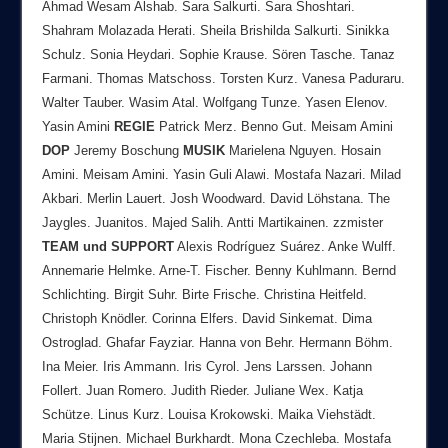
Ahmad Wesam Alshab. Sara Salkurti. Sara Shoshtari.
Shahram Molazada Herati. Sheila Brishilda Salkurti. Sinikka
Schulz. Sonia Heydari. Sophie Krause. Sören Tasche. Tanaz
Farmani. Thomas Matschoss. Torsten Kurz. Vanesa Paduraru.
Walter Tauber. Wasim Atal. Wolfgang Tunze. Yasen Elenov.
Yasin Amini
REGIE
Patrick Merz. Benno Gut. Meisam Amini
DOP
Jeremy Boschung
MUSIK
Marielena Nguyen. Hosain
Amini. Meisam Amini. Yasin Guli Alawi. Mostafa Nazari. Milad
Akbari. Merlin Lauert. Josh Woodward. David Löhstana. The
Jaygles. Juanitos. Majed Salih. Antti Martikainen. zzmister
TEAM
und
SUPPORT
Alexis Rodríguez Suárez. Anke Wulff.
Annemarie Helmke. Arne-T. Fischer. Benny Kuhlmann. Bernd
Schlichting. Birgit Suhr. Birte Frische. Christina Heitfeld.
Christoph Knödler. Corinna Elfers. David Sinkemat. Dima
Ostroglad. Ghafar Fayziar. Hanna von Behr. Hermann Böhm.
Ina Meier. Iris Ammann. Iris Cyrol. Jens Larssen. Johann
Follert. Juan Romero. Judith Rieder. Juliane Wex. Katja
Schütze. Linus Kurz. Louisa Krokowski. Maika Viehstädt.
Maria Stijnen. Michael Burkhardt. Mona Czechleba. Mostafa