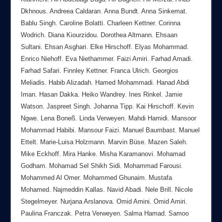
Dkhnous. Andreea Caldaran. Anna Bundt. Anna Sinkemat.
Bablu Singh. Caroline Bolatti. Charleen Kettner. Corinna
Wodrich. Diana Kiourzidou. Dorothea Altmann. Ehsaan
Sultani. Ehsan Asghari. Elke Hirschoff. Elyas Mohammad.
Enrico Niehoff. Eva Niethammer. Faizi Amiri. Farhad Amadi.
Farhad Safari. Finnley Kettner. Franca Ulrich. Georgios
Meliadis. Habib Alizadah. Hamed Mohammadi. Hanad Abdi
Iman. Hasan Dakka. Heiko Wandrey. Ines Rinkel. Jamie
Watson. Jaspreet Singh. Johanna Tipp. Kai Hirschoff. Kevin
Ngwe. Lena Boneß. Linda Verweyen. Mahdi Hamidi. Mansoor
Mohammad Habibi. Mansour Faizi. Manuel Baumbast. Manuel
Ettelt. Marie-Luisa Holzmann. Marvin Büse. Mazen Saleh.
Mike Eckhoff. Mira Hanke. Misha Karamanovi. Mohamad
Godham. Mohamad Sel Shikh Sidi. Mohammad Farousi.
Mohammed Al Omer. Mohammed Ghunaim. Mustafa
Mohamed. Najmeddin Kallas. Navid Abadi. Nele Brill. Nicole
Stegelmeyer. Nurjana Arslanova. Omid Amini. Omid Amiri.
Paulina Franczak. Petra Verweyen. Salma Hamad. Samoo