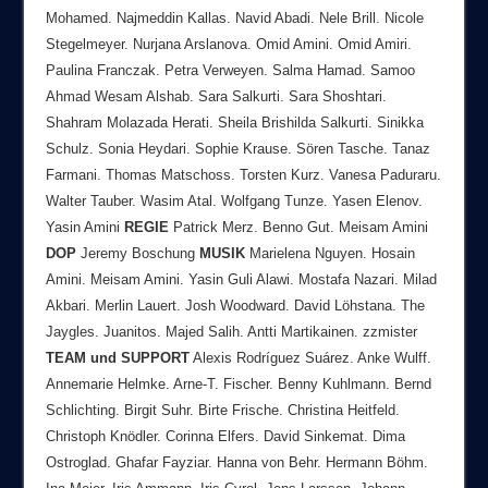
Mohamed. Najmeddin Kallas. Navid Abadi. Nele Brill. Nicole
Stegelmeyer. Nurjana Arslanova. Omid Amini. Omid Amiri.
Paulina Franczak. Petra Verweyen. Salma Hamad. Samoo
Ahmad Wesam Alshab. Sara Salkurti. Sara Shoshtari.
Shahram Molazada Herati. Sheila Brishilda Salkurti. Sinikka
Schulz. Sonia Heydari. Sophie Krause. Sören Tasche. Tanaz
Farmani. Thomas Matschoss. Torsten Kurz. Vanesa Paduraru.
Walter Tauber. Wasim Atal. Wolfgang Tunze. Yasen Elenov.
Yasin Amini
REGIE
Patrick Merz. Benno Gut. Meisam Amini
DOP
Jeremy Boschung
MUSIK
Marielena Nguyen. Hosain
Amini. Meisam Amini. Yasin Guli Alawi. Mostafa Nazari. Milad
Akbari. Merlin Lauert. Josh Woodward. David Löhstana. The
Jaygles. Juanitos. Majed Salih. Antti Martikainen. zzmister
TEAM
und
SUPPORT
Alexis Rodríguez Suárez. Anke Wulff.
Annemarie Helmke. Arne-T. Fischer. Benny Kuhlmann. Bernd
Schlichting. Birgit Suhr. Birte Frische. Christina Heitfeld.
Christoph Knödler. Corinna Elfers. David Sinkemat. Dima
Ostroglad. Ghafar Fayziar. Hanna von Behr. Hermann Böhm.