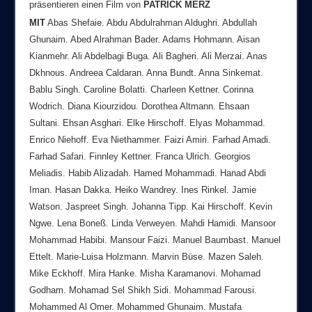
präsentieren einen Film von
PATRICK MERZ
MIT
Abas Shefaie. Abdu Abdulrahman Aldughri. Abdullah
Ghunaim. Abed Alrahman Bader. Adams Hohmann. Aisan
Kianmehr. Ali Abdelbagi Buga. Ali Bagheri. Ali Merzai. Anas
Dkhnous. Andreea Caldaran. Anna Bundt. Anna Sinkemat.
Bablu Singh. Caroline Bolatti. Charleen Kettner. Corinna
Wodrich. Diana Kiourzidou. Dorothea Altmann. Ehsaan
Sultani. Ehsan Asghari. Elke Hirschoff. Elyas Mohammad.
Enrico Niehoff. Eva Niethammer. Faizi Amiri. Farhad Amadi.
Farhad Safari. Finnley Kettner. Franca Ulrich. Georgios
Meliadis. Habib Alizadah. Hamed Mohammadi. Hanad Abdi
Iman. Hasan Dakka. Heiko Wandrey. Ines Rinkel. Jamie
Watson. Jaspreet Singh. Johanna Tipp. Kai Hirschoff. Kevin
Ngwe. Lena Boneß. Linda Verweyen. Mahdi Hamidi. Mansoor
Mohammad Habibi. Mansour Faizi. Manuel Baumbast. Manuel
Ettelt. Marie-Luisa Holzmann. Marvin Büse. Mazen Saleh.
Mike Eckhoff. Mira Hanke. Misha Karamanovi. Mohamad
Godham. Mohamad Sel Shikh Sidi. Mohammad Farousi.
Mohammed Al Omer. Mohammed Ghunaim. Mustafa