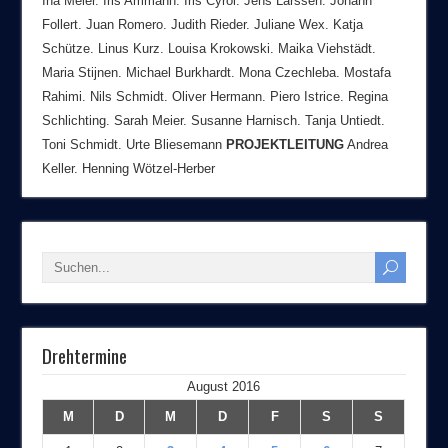
Ina Meier. Iris Ammann. Iris Cyrol. Jens Larssen. Johann
Follert. Juan Romero. Judith Rieder. Juliane Wex. Katja
Schütze. Linus Kurz. Louisa Krokowski. Maika Viehstädt.
Maria Stijnen. Michael Burkhardt. Mona Czechleba. Mostafa
Rahimi. Nils Schmidt. Oliver Hermann. Piero Istrice. Regina
Schlichting. Sarah Meier. Susanne Harnisch. Tanja Untiedt.
Toni Schmidt. Urte Bliesemann
PROJEKTLEITUNG
Andrea
Keller. Henning Wötzel-Herber
Drehtermine
August 2016
M
D
M
D
F
S
S