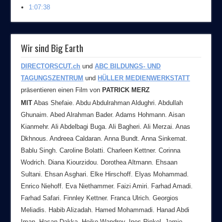
1:07:38
Wir sind Big Earth
DIRECTORSCUT.ch
und
ABC BILDUNGS- UND
TAGUNGSZENTRUM
und
HÜLLER MEDIENWERKSTATT
präsentieren einen Film von
PATRICK MERZ
MIT
Abas Shefaie. Abdu Abdulrahman Aldughri. Abdullah
Ghunaim. Abed Alrahman Bader. Adams Hohmann. Aisan
Kianmehr. Ali Abdelbagi Buga. Ali Bagheri. Ali Merzai. Anas
Dkhnous. Andreea Caldaran. Anna Bundt. Anna Sinkemat.
Bablu Singh. Caroline Bolatti. Charleen Kettner. Corinna
Wodrich. Diana Kiourzidou. Dorothea Altmann. Ehsaan
Sultani. Ehsan Asghari. Elke Hirschoff. Elyas Mohammad.
Enrico Niehoff. Eva Niethammer. Faizi Amiri. Farhad Amadi.
Farhad Safari. Finnley Kettner. Franca Ulrich. Georgios
Meliadis. Habib Alizadah. Hamed Mohammadi. Hanad Abdi
Iman. Hasan Dakka. Heiko Wandrey. Ines Rinkel. Jamie