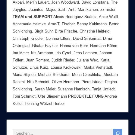
Akbari. Merlin Lauert. Josh Woodward. David Löhstana. The
Jaygles. Juanitos. Majed Salih. Antti Martikainen. zzmister
TEAM
und
SUPPORT
Alexis Rodríguez Suárez. Anke Wulff.
Annemarie Helmke. Arne-T. Fischer. Benny Kuhlmann. Bernd
Schlichting. Birgit Suhr. Birte Frische. Christina Heitfeld.
Christoph Knödler. Corinna Elfers. David Sinkemat. Dima
Ostroglad. Ghafar Fayziar. Hanna von Behr. Hermann Böhm.
Ina Meier. Iris Ammann. Iris Cyrol. Jens Larssen. Johann
Follert. Juan Romero. Judith Rieder. Juliane Wex. Katja
Schütze. Linus Kurz. Louisa Krokowski. Maika Viehstädt.
Maria Stijnen. Michael Burkhardt. Mona Czechleba. Mostafa
Rahimi. Nils Schmidt. Oliver Hermann. Piero Istrice. Regina
Schlichting. Sarah Meier. Susanne Harnisch. Tanja Untiedt.
Toni Schmidt. Urte Bliesemann
PROJEKTLEITUNG
Andrea
Keller. Henning Wötzel-Herber