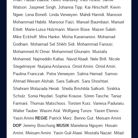
Watson. Jaspreet Singh. Johanna Tipp. Kai Hirschoff. Kevin
Ngwe. Lena Boneß. Linda Verweyen. Mahdi Hamidi. Mansoor
Mohammad Habibi. Mansour Faizi. Manuel Baumbast. Manuel
Ettelt. Marie-Luisa Holzmann. Marvin Büse. Mazen Saleh.
Mike Eckhoff. Mira Hanke. Misha Karamanovi. Mohamad
Godham. Mohamad Sel Shikh Sidi. Mohammad Farousi.
Mohammed Al Omer. Mohammed Ghunaim. Mustafa
Mohamed. Najmeddin Kallas. Navid Abadi. Nele Brill. Nicole
Stegelmeyer. Nurjana Arslanova. Omid Amini. Omid Amiri.
Paulina Franczak. Petra Verweyen. Salma Hamad. Samoo
Ahmad Wesam Alshab. Sara Salkurti. Sara Shoshtari.
Shahram Molazada Herati. Sheila Brishilda Salkurti. Sinikka
Schulz. Sonia Heydari. Sophie Krause. Sören Tasche. Tanaz
Farmani. Thomas Matschoss. Torsten Kurz. Vanesa Paduraru.
Walter Tauber. Wasim Atal. Wolfgang Tunze. Yasen Elenov.
Yasin Amini
REGIE
Patrick Merz. Benno Gut. Meisam Amini
DOP
Jeremy Boschung
MUSIK
Marielena Nguyen. Hosain
Amini. Meisam Amini. Yasin Guli Alawi. Mostafa Nazari. Milad