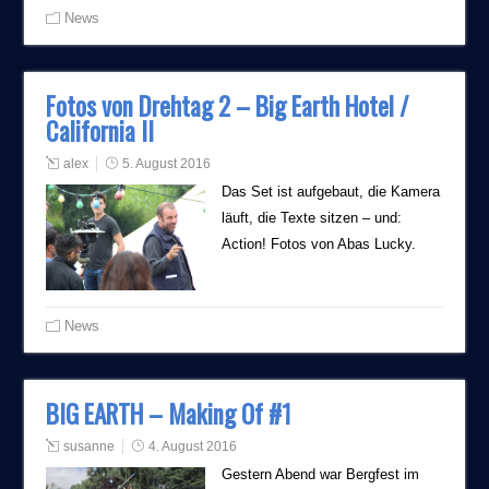
News
Fotos von Drehtag 2 – Big Earth Hotel /
California II
alex
5. August 2016
Das Set ist aufgebaut, die Kamera
läuft, die Texte sitzen – und:
Action! Fotos von Abas Lucky.
News
BIG EARTH – Making Of #1
susanne
4. August 2016
Gestern Abend war Bergfest im