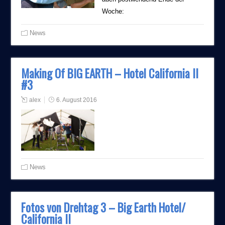
Woche:
News
Making Of BIG EARTH – Hotel California II
#3
alex
6. August 2016
News
Fotos von Drehtag 3 – Big Earth Hotel/
California II