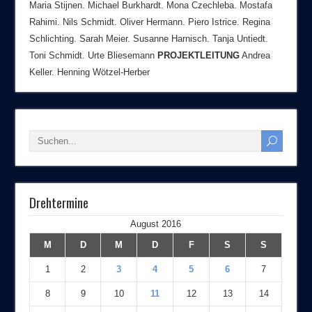
Maria Stijnen. Michael Burkhardt. Mona Czechleba. Mostafa
Rahimi. Nils Schmidt. Oliver Hermann. Piero Istrice. Regina
Schlichting. Sarah Meier. Susanne Harnisch. Tanja Untiedt.
Toni Schmidt. Urte Bliesemann
PROJEKTLEITUNG
Andrea
Keller. Henning Wötzel-Herber
Drehtermine
August 2016
M
D
M
D
F
S
S
1
2
3
4
5
6
7
8
9
10
11
12
13
14