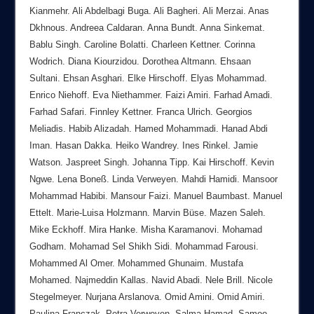
Kianmehr. Ali Abdelbagi Buga. Ali Bagheri. Ali Merzai. Anas
Dkhnous. Andreea Caldaran. Anna Bundt. Anna Sinkemat.
Bablu Singh. Caroline Bolatti. Charleen Kettner. Corinna
Wodrich. Diana Kiourzidou. Dorothea Altmann. Ehsaan
Sultani. Ehsan Asghari. Elke Hirschoff. Elyas Mohammad.
Enrico Niehoff. Eva Niethammer. Faizi Amiri. Farhad Amadi.
Farhad Safari. Finnley Kettner. Franca Ulrich. Georgios
Meliadis. Habib Alizadah. Hamed Mohammadi. Hanad Abdi
Iman. Hasan Dakka. Heiko Wandrey. Ines Rinkel. Jamie
Watson. Jaspreet Singh. Johanna Tipp. Kai Hirschoff. Kevin
Ngwe. Lena Boneß. Linda Verweyen. Mahdi Hamidi. Mansoor
Mohammad Habibi. Mansour Faizi. Manuel Baumbast. Manuel
Ettelt. Marie-Luisa Holzmann. Marvin Büse. Mazen Saleh.
Mike Eckhoff. Mira Hanke. Misha Karamanovi. Mohamad
Godham. Mohamad Sel Shikh Sidi. Mohammad Farousi.
Mohammed Al Omer. Mohammed Ghunaim. Mustafa
Mohamed. Najmeddin Kallas. Navid Abadi. Nele Brill. Nicole
Stegelmeyer. Nurjana Arslanova. Omid Amini. Omid Amiri.
Paulina Franczak. Petra Verweyen. Salma Hamad. Samoo