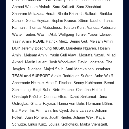
Ahmad Wesam Alshab. Sara Salkurti. Sara Shoshtari.
Shahram Molazada Herati. Sheila Brishilda Salkurti. Sinikka
Schulz. Sonia Heydari. Sophie Krause. Sören Tasche. Tanaz
Farmani. Thomas Matschoss. Torsten Kurz. Vanesa Paduraru.
Walter Tauber. Wasim Atal. Wolfgang Tunze. Yasen Elenov.
Yasin Amini
REGIE
Patrick Merz. Benno Gut. Meisam Amini
DOP
Jeremy Boschung
MUSIK
Marielena Nguyen. Hosain
Amini. Meisam Amini. Yasin Guli Alawi. Mostafa Nazari. Milad
Akbari. Merlin Lauert. Josh Woodward. David Löhstana. The
Jaygles. Juanitos. Majed Salih. Antti Martikainen. zzmister
TEAM
und
SUPPORT
Alexis Rodríguez Suárez. Anke Wulff.
Annemarie Helmke. Arne-T. Fischer. Benny Kuhlmann. Bernd
Schlichting. Birgit Suhr. Birte Frische. Christina Heitfeld.
Christoph Knödler. Corinna Elfers. David Sinkemat. Dima
Ostroglad. Ghafar Fayziar. Hanna von Behr. Hermann Böhm.
Ina Meier. Iris Ammann. Iris Cyrol. Jens Larssen. Johann
Follert. Juan Romero. Judith Rieder. Juliane Wex. Katja
Schütze. Linus Kurz. Louisa Krokowski. Maika Viehstädt.