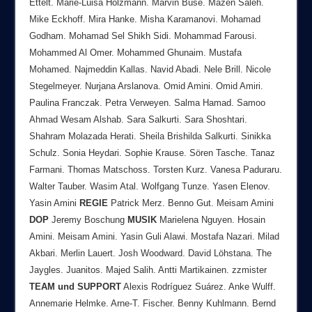
Ettelt. Marie-Luisa Holzmann. Marvin Büse. Mazen Saleh.
Mike Eckhoff. Mira Hanke. Misha Karamanovi. Mohamad
Godham. Mohamad Sel Shikh Sidi. Mohammad Farousi.
Mohammed Al Omer. Mohammed Ghunaim. Mustafa
Mohamed. Najmeddin Kallas. Navid Abadi. Nele Brill. Nicole
Stegelmeyer. Nurjana Arslanova. Omid Amini. Omid Amiri.
Paulina Franczak. Petra Verweyen. Salma Hamad. Samoo
Ahmad Wesam Alshab. Sara Salkurti. Sara Shoshtari.
Shahram Molazada Herati. Sheila Brishilda Salkurti. Sinikka
Schulz. Sonia Heydari. Sophie Krause. Sören Tasche. Tanaz
Farmani. Thomas Matschoss. Torsten Kurz. Vanesa Paduraru.
Walter Tauber. Wasim Atal. Wolfgang Tunze. Yasen Elenov.
Yasin Amini
REGIE
Patrick Merz. Benno Gut. Meisam Amini
DOP
Jeremy Boschung
MUSIK
Marielena Nguyen. Hosain
Amini. Meisam Amini. Yasin Guli Alawi. Mostafa Nazari. Milad
Akbari. Merlin Lauert. Josh Woodward. David Löhstana. The
Jaygles. Juanitos. Majed Salih. Antti Martikainen. zzmister
TEAM
und
SUPPORT
Alexis Rodríguez Suárez. Anke Wulff.
Annemarie Helmke. Arne-T. Fischer. Benny Kuhlmann. Bernd