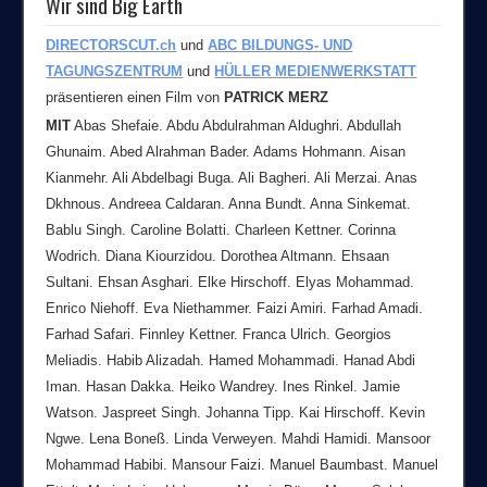
Wir sind Big Earth
DIRECTORSCUT.ch
und
ABC BILDUNGS- UND
TAGUNGSZENTRUM
und
HÜLLER MEDIENWERKSTATT
präsentieren einen Film von
PATRICK MERZ
MIT
Abas Shefaie. Abdu Abdulrahman Aldughri. Abdullah
Ghunaim. Abed Alrahman Bader. Adams Hohmann. Aisan
Kianmehr. Ali Abdelbagi Buga. Ali Bagheri. Ali Merzai. Anas
Dkhnous. Andreea Caldaran. Anna Bundt. Anna Sinkemat.
Bablu Singh. Caroline Bolatti. Charleen Kettner. Corinna
Wodrich. Diana Kiourzidou. Dorothea Altmann. Ehsaan
Sultani. Ehsan Asghari. Elke Hirschoff. Elyas Mohammad.
Enrico Niehoff. Eva Niethammer. Faizi Amiri. Farhad Amadi.
Farhad Safari. Finnley Kettner. Franca Ulrich. Georgios
Meliadis. Habib Alizadah. Hamed Mohammadi. Hanad Abdi
Iman. Hasan Dakka. Heiko Wandrey. Ines Rinkel. Jamie
Watson. Jaspreet Singh. Johanna Tipp. Kai Hirschoff. Kevin
Ngwe. Lena Boneß. Linda Verweyen. Mahdi Hamidi. Mansoor
Mohammad Habibi. Mansour Faizi. Manuel Baumbast. Manuel