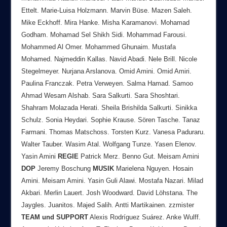
Ettelt. Marie-Luisa Holzmann. Marvin Büse. Mazen Saleh.
Mike Eckhoff. Mira Hanke. Misha Karamanovi. Mohamad
Godham. Mohamad Sel Shikh Sidi. Mohammad Farousi.
Mohammed Al Omer. Mohammed Ghunaim. Mustafa
Mohamed. Najmeddin Kallas. Navid Abadi. Nele Brill. Nicole
Stegelmeyer. Nurjana Arslanova. Omid Amini. Omid Amiri.
Paulina Franczak. Petra Verweyen. Salma Hamad. Samoo
Ahmad Wesam Alshab. Sara Salkurti. Sara Shoshtari.
Shahram Molazada Herati. Sheila Brishilda Salkurti. Sinikka
Schulz. Sonia Heydari. Sophie Krause. Sören Tasche. Tanaz
Farmani. Thomas Matschoss. Torsten Kurz. Vanesa Paduraru.
Walter Tauber. Wasim Atal. Wolfgang Tunze. Yasen Elenov.
Yasin Amini
REGIE
Patrick Merz. Benno Gut. Meisam Amini
DOP
Jeremy Boschung
MUSIK
Marielena Nguyen. Hosain
Amini. Meisam Amini. Yasin Guli Alawi. Mostafa Nazari. Milad
Akbari. Merlin Lauert. Josh Woodward. David Löhstana. The
Jaygles. Juanitos. Majed Salih. Antti Martikainen. zzmister
TEAM
und
SUPPORT
Alexis Rodríguez Suárez. Anke Wulff.