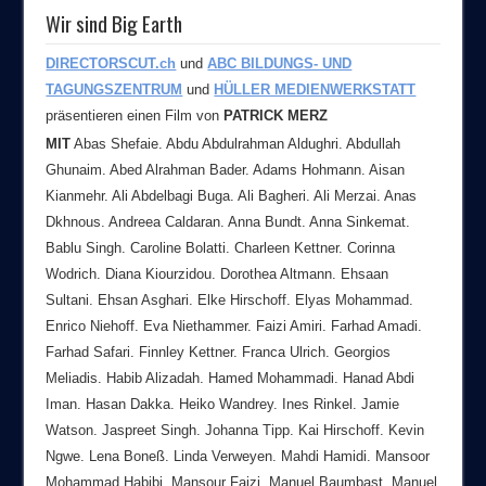
Wir sind Big Earth
DIRECTORSCUT.ch
und
ABC BILDUNGS- UND
TAGUNGSZENTRUM
und
HÜLLER MEDIENWERKSTATT
präsentieren einen Film von
PATRICK MERZ
MIT
Abas Shefaie. Abdu Abdulrahman Aldughri. Abdullah
Ghunaim. Abed Alrahman Bader. Adams Hohmann. Aisan
Kianmehr. Ali Abdelbagi Buga. Ali Bagheri. Ali Merzai. Anas
Dkhnous. Andreea Caldaran. Anna Bundt. Anna Sinkemat.
Bablu Singh. Caroline Bolatti. Charleen Kettner. Corinna
Wodrich. Diana Kiourzidou. Dorothea Altmann. Ehsaan
Sultani. Ehsan Asghari. Elke Hirschoff. Elyas Mohammad.
Enrico Niehoff. Eva Niethammer. Faizi Amiri. Farhad Amadi.
Farhad Safari. Finnley Kettner. Franca Ulrich. Georgios
Meliadis. Habib Alizadah. Hamed Mohammadi. Hanad Abdi
Iman. Hasan Dakka. Heiko Wandrey. Ines Rinkel. Jamie
Watson. Jaspreet Singh. Johanna Tipp. Kai Hirschoff. Kevin
Ngwe. Lena Boneß. Linda Verweyen. Mahdi Hamidi. Mansoor
Mohammad Habibi. Mansour Faizi. Manuel Baumbast. Manuel