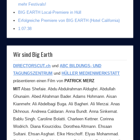
mehr Festivals!
BIG EARTH Local-Premiere in Hüll
Erfolgreiche Premiere von BIG EARTH (Hotel California)
1:07:38
Wir sind Big Earth
DIRECTORSCUT.ch
und
ABC BILDUNGS- UND
TAGUNGSZENTRUM
und
HÜLLER MEDIENWERKSTATT
präsentieren einen Film von
PATRICK MERZ
MIT
Abas Shefaie. Abdu Abdulrahman Aldughri. Abdullah
Ghunaim. Abed Alrahman Bader. Adams Hohmann. Aisan
Kianmehr. Ali Abdelbagi Buga. Ali Bagheri. Ali Merzai. Anas
Dkhnous. Andreea Caldaran. Anna Bundt. Anna Sinkemat.
Bablu Singh. Caroline Bolatti. Charleen Kettner. Corinna
Wodrich. Diana Kiourzidou. Dorothea Altmann. Ehsaan
Sultani. Ehsan Asghari. Elke Hirschoff. Elyas Mohammad.