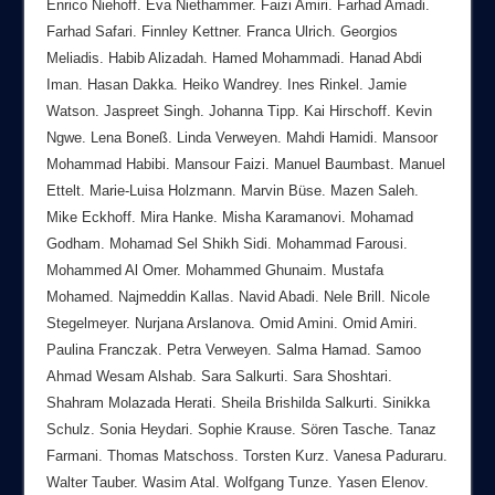
Enrico Niehoff. Eva Niethammer. Faizi Amiri. Farhad Amadi.
Farhad Safari. Finnley Kettner. Franca Ulrich. Georgios
Meliadis. Habib Alizadah. Hamed Mohammadi. Hanad Abdi
Iman. Hasan Dakka. Heiko Wandrey. Ines Rinkel. Jamie
Watson. Jaspreet Singh. Johanna Tipp. Kai Hirschoff. Kevin
Ngwe. Lena Boneß. Linda Verweyen. Mahdi Hamidi. Mansoor
Mohammad Habibi. Mansour Faizi. Manuel Baumbast. Manuel
Ettelt. Marie-Luisa Holzmann. Marvin Büse. Mazen Saleh.
Mike Eckhoff. Mira Hanke. Misha Karamanovi. Mohamad
Godham. Mohamad Sel Shikh Sidi. Mohammad Farousi.
Mohammed Al Omer. Mohammed Ghunaim. Mustafa
Mohamed. Najmeddin Kallas. Navid Abadi. Nele Brill. Nicole
Stegelmeyer. Nurjana Arslanova. Omid Amini. Omid Amiri.
Paulina Franczak. Petra Verweyen. Salma Hamad. Samoo
Ahmad Wesam Alshab. Sara Salkurti. Sara Shoshtari.
Shahram Molazada Herati. Sheila Brishilda Salkurti. Sinikka
Schulz. Sonia Heydari. Sophie Krause. Sören Tasche. Tanaz
Farmani. Thomas Matschoss. Torsten Kurz. Vanesa Paduraru.
Walter Tauber. Wasim Atal. Wolfgang Tunze. Yasen Elenov.